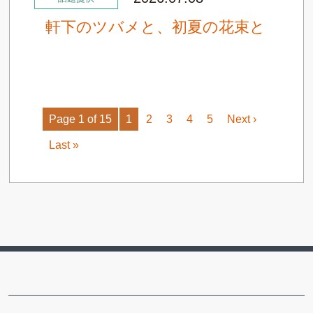
軒下のツバメと、初夏の花束と
Page 1 of 15
1
2
3
4
5
Next ›
Last »