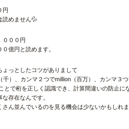
０円
読めません💦
，０００円
００億円と読めます。
ちょっとしたコツがありまして
d（千）、カンマ２つでmillion（百万）、カンマ３つで
ることで桁を正しく認識でき、計算間違いの防止に
事な存在なんです。
くさん並んでいるのを見る機会は少ないかもしれ
。