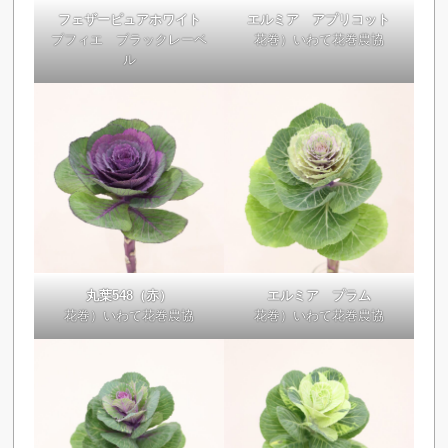
フェザーピュアホワイト
エルミア アプリコット
ブフィエ ブラックレーベ
花巻）いわて花巻農協
ル
丸葉548（赤）
エルミア プラム
花巻）いわて花巻農協
花巻）いわて花巻農協