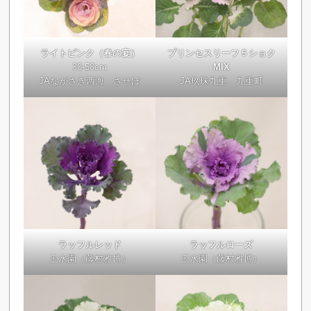
ライトピンク（春の宴）
プリンセスリーフ５ショク
30-50cm
MIX
JAながさき西海 させぼ
JA玖珠九重 九重町
ラッフルレッド
ラッフルローズ
玉水園（藤村雅博）
玉水園（藤村雅博）