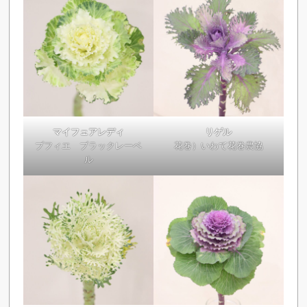
マイフェアレディ
リゲル
ブフィエ ブラックレーベ
花巻）いわて花巻農協
ル