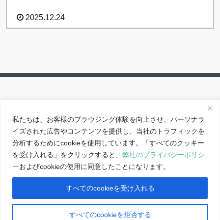
2025.12.24
私たちは、お客様のブラウジング体験を向上させ、パーソナラ
イズされた広告やコンテンツを提供し、当社のトラフィックを
アクセス
分析するためにcookieを使用しています。「すべてのクッキー
サイトポリシー
を受け入れる」をクリックすると、
弊社のプライバシーポリシ
ー
およびcookieの使用に同意したことになります。
反社会的勢力に対する基本方針
すべてのcookieを受け入れる
すべてのcookieを拒否する
Copyright 2026 OTA Floriculture Auction Co., Ltd. All rights reserved.