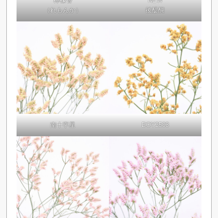
檸檬香
NEW
（れもんか）
後醍醐
南十字星
DOY2503