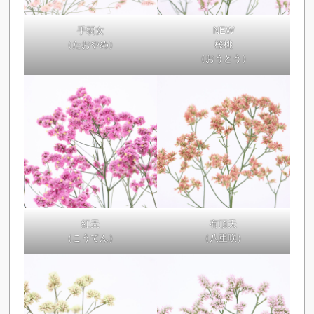
手弱女
NEW
（たおやめ）
桜桃
（おうとう）
紅天
有頂天
（こうてん）
（八重咲）