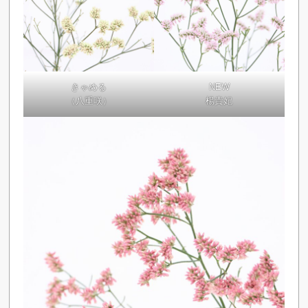
きゃめる
NEW
（八重咲）
楊貴妃