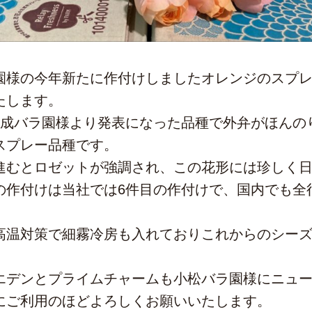
園様の今年新たに作付けしましたオレンジのスプ
たします。
京成バラ園様より発表になった品種で外弁がほんの
スプレー品種です。
進むとロゼットが強調され、この花形には珍しく
の作付けは当社では6件目の作付けで、国内でも全
高温対策で細霧冷房も入れておりこれからのシー
エデンとプライムチャームも小松バラ園様にニュ
にご利用のほどよろしくお願いいたします。