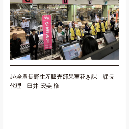
JA全農長野生産販売部果実花き課 課長
代理 臼井 宏美 様