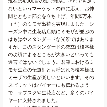
現在は4,000㎡の畑で栽培。それでも足り
ないというマーケットの声に応え、お仲
間とともに部会を立ち上げ、年間5万本
（＊）のミモザ出荷を実現しました。シ
ーズン中に生花店店頭にミモザが並ぶの
はもはやスタンダードな光景ではありま
すが、このスタンダードの確立は榎本様
の功績によるところが大きいといっても
過言ではないでしょう。君津におけるミ
モザ生産の伝道師とも呼ばれる榎本様は
ミモザの生産が楽しいといいます。その
スピリットはバイヤーにも伝わるよう
で、サブスクや生花店など、多くのバイ
ヤーに支持されました。