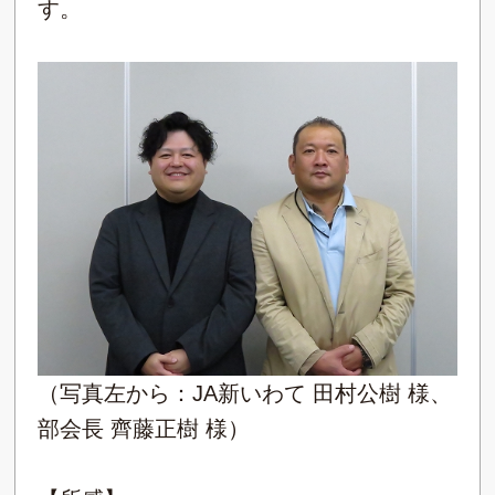
す。
（写真左から：JA新いわて 田村公樹 様、
部会長 齊藤正樹 様）