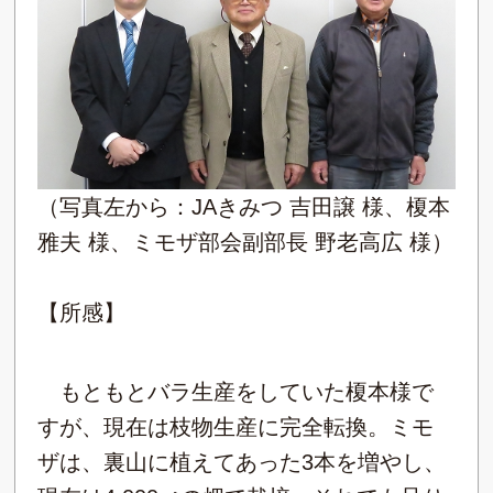
（写真左から：JAきみつ 吉田譲 様、榎本
雅夫 様、ミモザ部会副部長 野老高広 様）
【所感】
もともとバラ生産をしていた榎本様で
すが、現在は枝物生産に完全転換。ミモ
ザは、裏山に植えてあった3本を増やし、