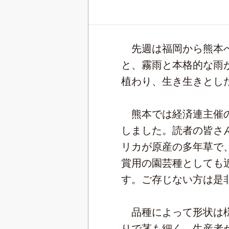
先週は福岡から熊本へ
と、霧雨と本格的な雨
植わり、生き生きとし
熊本では経済連主催の
しました。読者の皆さ
リカが原産の多年草で
賞用の園芸種としても
す。ご存じない方は是
品種によって形状は様
りで茎も細く、生産者