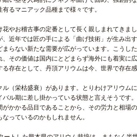
性有るマニアック品種まで様々です。
花やお稽古事の定番として長く親しまれてきまし
が、近年では匠の手による「曲げ技術」が生み出
どまらない新たな需要が広がっています。こうし
れ、その価値は国内にとどまらず海外にも着実に
する存在として、丹頂アリウムは今、世界で存在
ル（栄枯盛衰）があります。とりわけアリウムに
イバル期に差し掛かっている状態と言えそうです
間がかかる品目であることから、その労力と相場
もなっているのかもしれません。
スタートした熊本県のアリウム栽培は、まもなく半