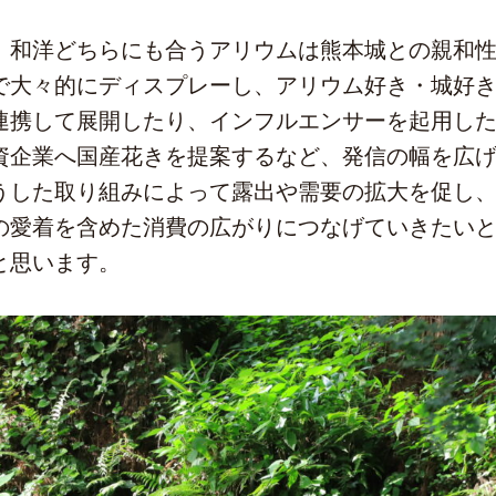
和洋どちらにも合うアリウムは熊本城との親和性
で大々的にディスプレーし、アリウム好き・城好
連携して展開したり、インフルエンサーを起用し
資企業へ国産花きを提案するなど、発信の幅を広
うした取り組みによって露出や需要の拡大を促し
の愛着を含めた消費の広がりにつなげていきたい
と思います。