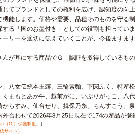
通じてブランドとしての権利を広げ、認知度の向
て機能します。価格や需要、品種そのものを守る
保する「国のお墨付き」としての役割も担ってい
トーリーを適切に伝えていくことが、今後ますま
んが耳にする商品でＧＩ認証を取得しているもの
ン、八女伝統本玉露、三輪素麵、下関ふく、特産
、くまもとあか牛、越前がに、いぶりがっこ、八
崎からすみ、仙台せり、揖保乃糸、ちんすこう、
外合わせて2026年3月25日現在で174の産品が
示（GI）保護制度
」)
信サイト
）