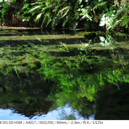
.8 DG OS HSM｜Art017／ISO1250／60mm／-2.3ev／f5.6／1/125s