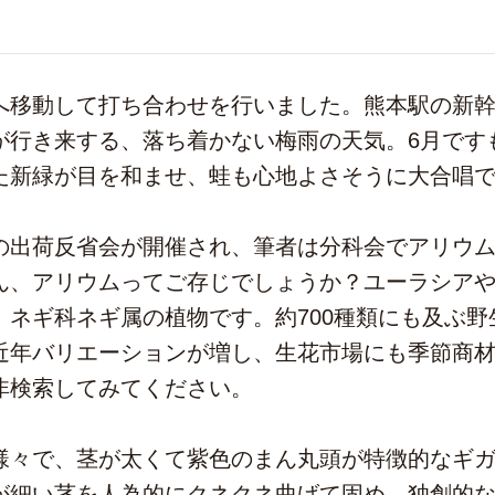
移動して打ち合わせを行いました。熊本駅の新幹
が行き来する、落ち着かない梅雨の天気。6月です
た新緑が目を和ませ、蛙も心地よさそうに大合唱
出荷反省会が開催され、筆者は分科会でアリウム
ん、アリウムってご存じでしょうか？ユーラシア
、ネギ科ネギ属の植物です。約700種類にも及ぶ
近年バリエーションが増し、生花市場にも季節商
非検索してみてください。
々で、茎が太くて紫色のまん丸頭が特徴的なギガ
が細い茎を人為的にクネクネ曲げて固め、独創的