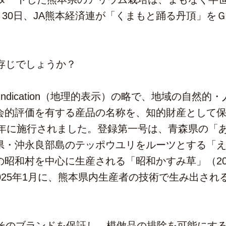
1月30日、JA熊本経済連が「くまもと踊る丹頂」を
存じでしょうか？
cal Indication（地理的表示）の略で、地域の自
会的評価を有する産品の名称を、知的財産として保護
5年に施行されました。登録第一号は、青森県の「あ
・沖永良部島のテッポウユリをルーツとする「えら
の昭和村を中心に生産される「昭和かすみ草」（20
025年1月に、熊本県内生産者の技術で生み出され
そのブランドを保証し、模倣品の排除を可能にす