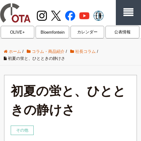
カレンダー
公表情報
OLIVE+
Bloemfontein
ホーム
/
コラム・商品紹介
/
社長コラム
/
初夏の蛍と、ひとときの静けさ
初夏の蛍と、ひとと
きの静けさ
その他