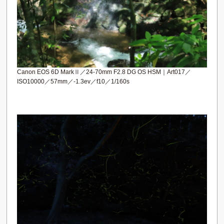
Canon EOS 6D MarkⅡ／24-70mm F2.8 DG OS HSM｜Art017／
ISO10000／57mm／-1.3ev／f10／1/160s