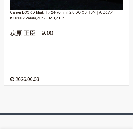
Canon EOS 6D MarkⅡ／24-70mm F2.8 DG OS HSM｜Art017／
ISO200／24mm／0ev／f2.8／10s
萩原 正臣 9:00
2026.06.03